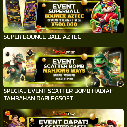
SUPER BOUNCE BALL AZTEC
SPECIAL EVENT SCATTER BOMB HADIAH
TAMBAHAN DARI PGSOFT