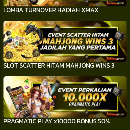
LOMBA TURNOVER HADIAH XMAX
SLOT SCATTER HITAM MAHJONG WINS 3
PRAGMATIC PLAY x10000 BONUS 50%