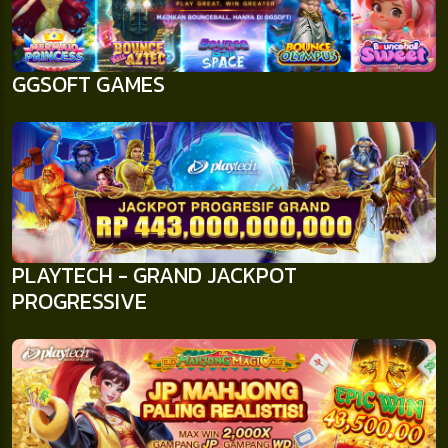
GGSOFT GAMES
PLAYTECH - GRAND JACKPOT
PROGRESSIVE