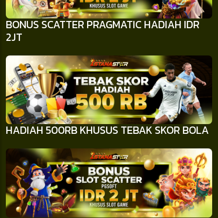
BONUS SCATTER PRAGMATIC HADIAH IDR
2JT
HADIAH 500RB KHUSUS TEBAK SKOR BOLA