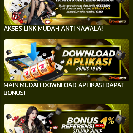
AKSES LINK MUDAH ANTI NAWALA!
MAIN MUDAH DOWNLOAD APLIKASI DAPAT
BONUS!