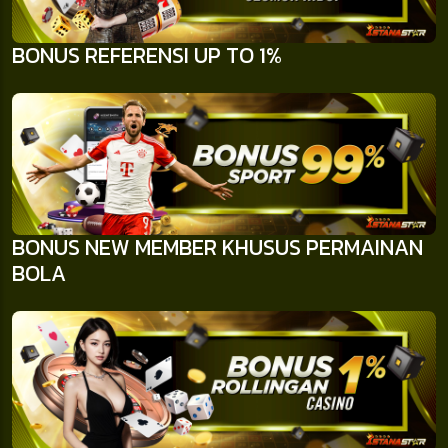
BONUS REFERENSI UP TO 1%
BONUS NEW MEMBER KHUSUS PERMAINAN
BOLA