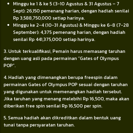
Minggu ke 1 & ke 5 (3-10 Agustus & 31 Agustus – 7
Sept): 26,150 pemenang harian, dengan hadiah senilai
Rp 3,588,750,000 setiap harinya.
Minggu ke 2-4 (10-31 Agustus) & Minggu ke 6-8 (7-28
September): 4,375 pemenang harian, dengan hadiah
senilai Rp 441,375,000 setiap harinya.
3. Untuk terkualifikasi, Pemain harus memasang taruhan
dengan uang asli pada permainan “Gates of Olympus
POP”.
4. Hadiah yang dimenangkan berupa freespin dalam
permainan Gates of Olympus POP sesuai dengan taruhan
yang digunakan untuk memenangkan hadiah tersebut.
Jika taruhan yang menang melebihi Rp 16,500, maka akan
diberikan free spin senilai Rp 16,500 per spin.
5. Semua hadiah akan dikreditkan dalam bentuk uang
tunai tanpa persyaratan taruhan.