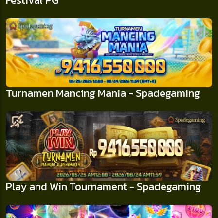
Festival PG
Turnamen Mancing Mania - Spadegaming
Play and Win Tournament - Spadegaming