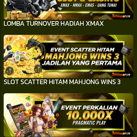
LOMBA TURNOVER HADIAH XMAX
SLOT SCATTER HITAM MAHJONG WINS 3