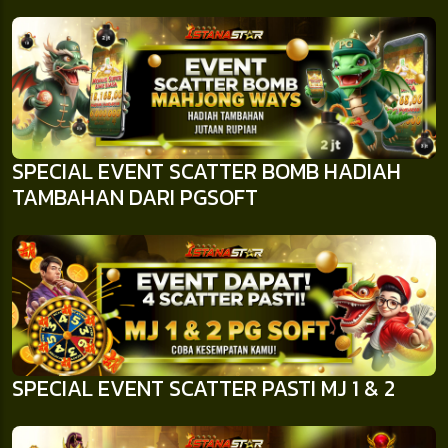
SPECIAL EVENT SCATTER BOMB HADIAH
TAMBAHAN DARI PGSOFT
SPECIAL EVENT SCATTER PASTI MJ 1 & 2