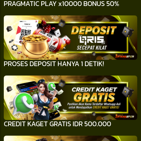
PRAGMATIC PLAY x10000 BONUS 50%
PROSES DEPOSIT HANYA 1 DETIK!
CREDIT KAGET GRATIS IDR 500.000