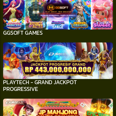
GGSOFT GAMES
PLAYTECH - GRAND JACKPOT
PROGRESSIVE