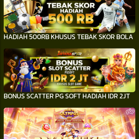
HADIAH 500RB KHUSUS TEBAK SKOR BOLA
BONUS SCATTER PG SOFT HADIAH IDR 2JT