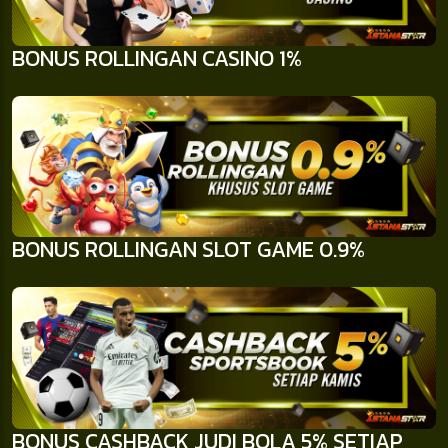
BONUS ROLLINGAN CASINO 1%
BONUS ROLLINGAN SLOT GAME 0.9%
BONUS CASHBACK JUDI BOLA 5% SETIAP