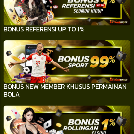
BONUS REFERENSI UP TO 1%
BONUS NEW MEMBER KHUSUS PERMAINAN
BOLA