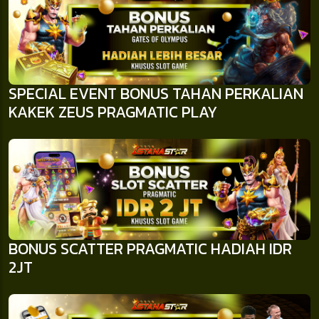
SPECIAL EVENT BONUS TAHAN PERKALIAN
KAKEK ZEUS PRAGMATIC PLAY
BONUS SCATTER PRAGMATIC HADIAH IDR
2JT