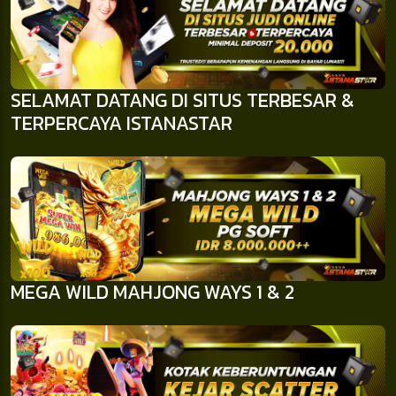
SELAMAT DATANG DI SITUS TERBESAR &
TERPERCAYA ISTANASTAR
MEGA WILD MAHJONG WAYS 1 & 2