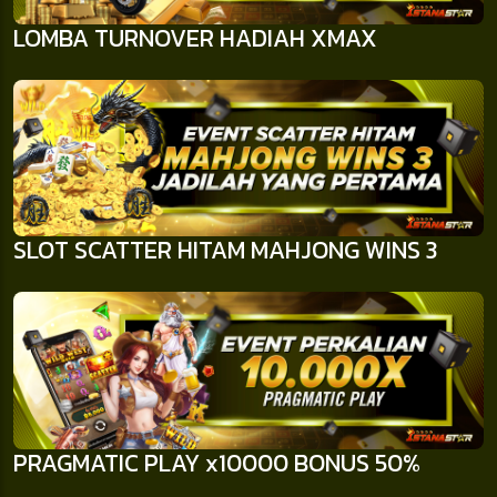
LOMBA TURNOVER HADIAH XMAX
SLOT SCATTER HITAM MAHJONG WINS 3
PRAGMATIC PLAY x10000 BONUS 50%