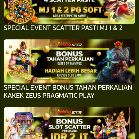
SPECIAL EVENT SCATTER PASTI MJ 1 & 2
SPECIAL EVENT BONUS TAHAN PERKALIAN
KAKEK ZEUS PRAGMATIC PLAY