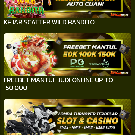
KEJAR SCATTER WILD BANDITO
FREEBET MANTUL JUDI ONLINE UP TO
150.000