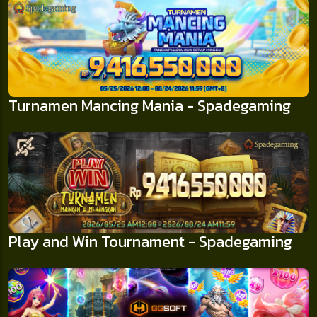
Turnamen Mancing Mania - Spadegaming
Play and Win Tournament - Spadegaming