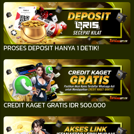
PROSES DEPOSIT HANYA 1 DETIK!
CREDIT KAGET GRATIS IDR 500.000