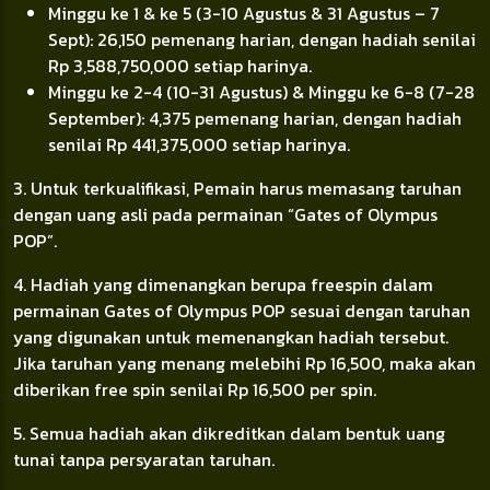
Minggu ke 1 & ke 5 (3-10 Agustus & 31 Agustus – 7
Sept): 26,150 pemenang harian, dengan hadiah senilai
Rp 3,588,750,000 setiap harinya.
Minggu ke 2-4 (10-31 Agustus) & Minggu ke 6-8 (7-28
September): 4,375 pemenang harian, dengan hadiah
senilai Rp 441,375,000 setiap harinya.
3. Untuk terkualifikasi, Pemain harus memasang taruhan
dengan uang asli pada permainan “Gates of Olympus
POP”.
4. Hadiah yang dimenangkan berupa freespin dalam
permainan Gates of Olympus POP sesuai dengan taruhan
yang digunakan untuk memenangkan hadiah tersebut.
Jika taruhan yang menang melebihi Rp 16,500, maka akan
diberikan free spin senilai Rp 16,500 per spin.
5. Semua hadiah akan dikreditkan dalam bentuk uang
tunai tanpa persyaratan taruhan.