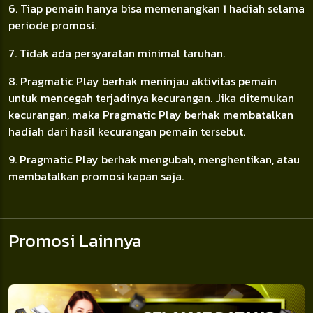
6. Tiap pemain hanya bisa memenangkan 1 hadiah selama
periode promosi.
7. Tidak ada persyaratan minimal taruhan.
8. Pragmatic Play berhak meninjau aktivitas pemain
untuk mencegah terjadinya kecurangan. Jika ditemukan
kecurangan, maka Pragmatic Play berhak membatalkan
hadiah dari hasil kecurangan pemain tersebut.
9. Pragmatic Play berhak mengubah, menghentikan, atau
membatalkan promosi kapan saja.
Promosi Lainnya