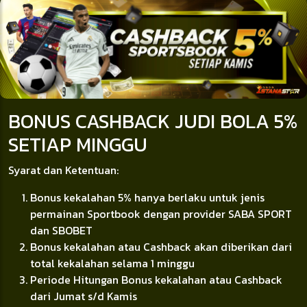
BONUS CASHBACK JUDI BOLA 5%
SETIAP MINGGU
Syarat dan Ketentuan:
Bonus kekalahan 5% hanya berlaku untuk jenis
permainan Sportbook dengan provider SABA SPORT
dan SBOBET
Bonus kekalahan atau Cashback akan diberikan dari
total kekalahan selama 1 minggu
Periode Hitungan Bonus kekalahan atau Cashback
dari Jumat s/d Kamis