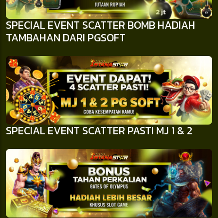
SPECIAL EVENT SCATTER BOMB HADIAH
TAMBAHAN DARI PGSOFT
SPECIAL EVENT SCATTER PASTI MJ 1 & 2