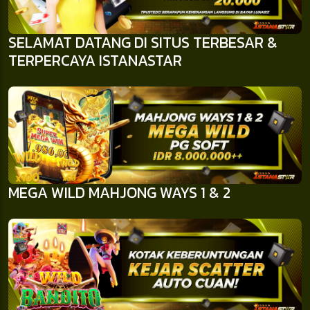
SELAMAT DATANG DI SITUS TERBESAR &
TERPERCAYA ISTANASTAR
MEGA WILD MAHJONG WAYS 1 & 2