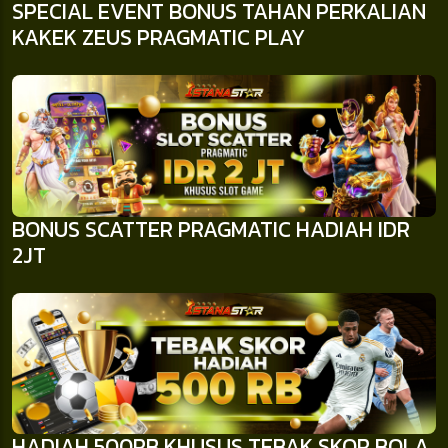
SPECIAL EVENT BONUS TAHAN PERKALIAN
KAKEK ZEUS PRAGMATIC PLAY
BONUS SCATTER PRAGMATIC HADIAH IDR
2JT
HADIAH 500RB KHUSUS TEBAK SKOR BOLA