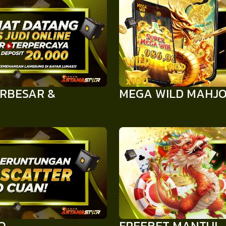
ERBESAR &
MEGA WILD MAHJON
O
FREEBET MANTUL J