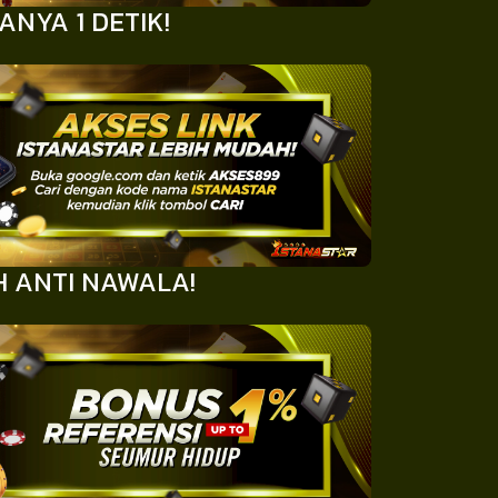
ANYA 1 DETIK!
H ANTI NAWALA!