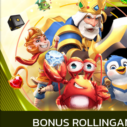
BONUS ROLLINGAN