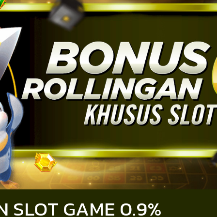
 SLOT GAME 0.9%