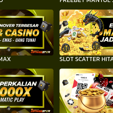
MAX
SLOT SCATTER HIT