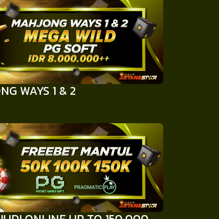
G WAYS 1 & 2
UDI ONLINE UP TO 150.000