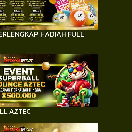
ERLENGKAP HADIAH FULL
LL AZTEC