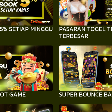
5% SETIAP MINGGU
PASARAN TOGEL T
TERBESAR
LOT GAME
SUPER BOUNCE BA