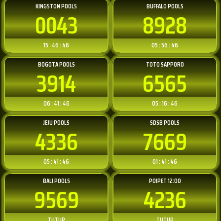
KINGSTON POOLS
BUFFALO POOLS
0043
8928
15 : 46 : 46
05 : 56 : 46
BOGOTA POOLS
TOTO SAPPORO
3914
6565
06 : 41 : 46
05 : 16 : 46
JEJU POOLS
SDSB POOLS
4336
7669
05 : 41 : 46
01 : 41 : 46
BALI POOLS
POIPET 12:00
9569
4236
TUTUP
TUTUP