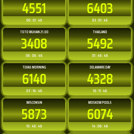
4551
6403
00 : 01 : 46
03 : 01 : 46
TOTO WUHAN 21.00
THAILAND
3408
5492
06 : 06 : 46
01 : 46 : 46
TEXAS MORNING
DELAWARE DAY
6140
4328
07 : 16 : 46
10 : 11 : 46
WISCONSIN
MOSKOW POOLS
5873
6074
10 : 46 : 46
14 : 06 : 46