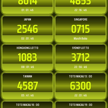
8014
4853
01 : 01 : 46
22 : 16 : 46
JAPAN
SINGAPORE
2546
0715
02 : 01 : 46
Masih Buka
HONGKONG LOTTO
SYDNEY LOTTO
1083
3712
08 : 01 : 46
22 : 56 : 46
TAIWAN
TOTO MACAU 13 : 00
4587
6300
05 : 41 : 46
22 : 01 : 46
TOTO MACAU 16 : 00
TOTO MACAU 19 : 00