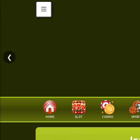
❮
HOME
SLOT
CASINO
SPOR