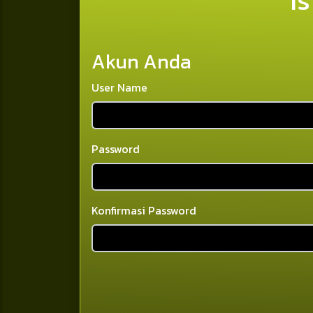
I
Akun Anda
User Name
Password
Konfirmasi Password