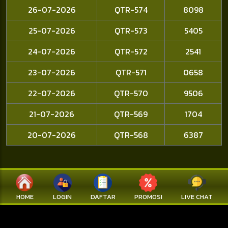
26-07-2026
QTR-574
8098
25-07-2026
QTR-573
5405
24-07-2026
QTR-572
2541
23-07-2026
QTR-571
0658
22-07-2026
QTR-570
9506
21-07-2026
QTR-569
1704
20-07-2026
QTR-568
6387
HOME
LOGIN
DAFTAR
PROMOSI
LIVE CHAT