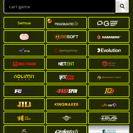
Semua